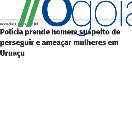
O
/
/
go
Redação Ogoiás
3 de jul.
Polícia prende homem suspeito de
perseguir e ameaçar mulheres em
Uruaçu