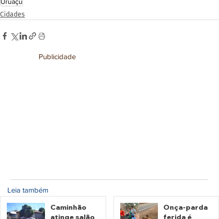
Uruaçu
Cidades
Publicidade
Leia também
Caminhão
Onça-parda
atinge salão
ferida é