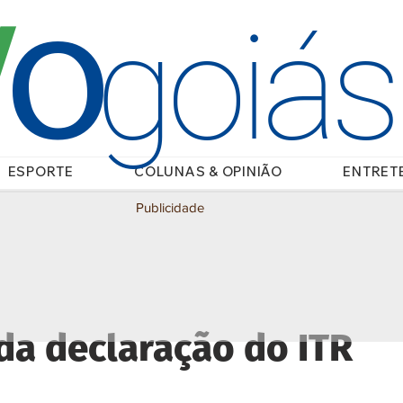
O
/
goiá
ESPORTE
COLUNAS & OPINIÃO
ENTRET
Publicidade
da declaração do ITR