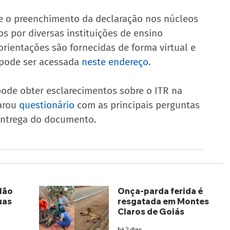
re o preenchimento da declaração nos núcleos 
os por diversas instituições de ensino 
orientações são fornecidas de forma virtual e 
 pode ser acessada 
neste endereço
.
pode obter esclarecimentos sobre o ITR na 
arou 
questionário
 com as principais perguntas 
entrega do documento.
lão
Onça-parda ferida é
uas
resgatada em Montes
Claros de Goiás
há 2 dias