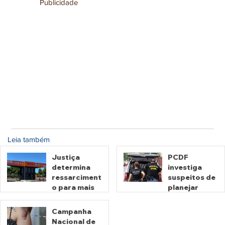
Publicidade
Leia também
Justiça
PCDF
determina
investiga
ressarciment
suspeitos de
o para mais
planejar
de 600 mil
atentados no
motoristas
período
Campanha
por
eleitoral
Nacional de