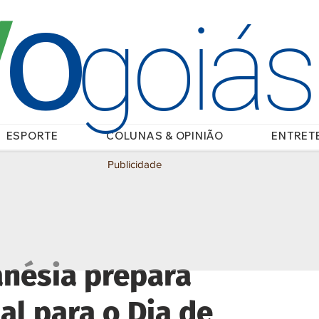
O
/
goiá
ESPORTE
COLUNAS & OPINIÃO
ENTRET
Publicidade
anésia prepara
al para o Dia de