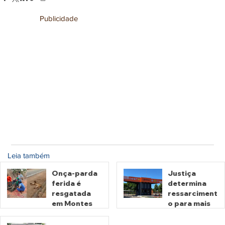
Publicidade
Leia também
Onça-parda
Justiça
ferida é
determina
resgatada
ressarciment
em Montes
o para mais
Claros de
de 600 mil
Goiás
motoristas