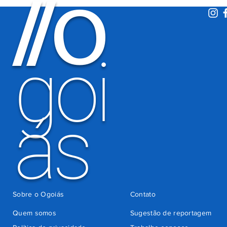
O
/
/
de 600 mil
motoristas
por
há 5 dias
cobrança
indevida do
goi
Detran-GO
ás
Sobre o Ogoiás
Contato
Quem somos
Sugestão de reportagem