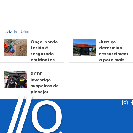
Leia também
Onça-parda
Justiça
ferida é
determina
resgatada
ressarciment
em Montes
o para mais
Claros de
de 600 mil
Goiás
motoristas
PCDF
por
investiga
há 5 horas
há 2 dias
cobrança
suspeitos de
O
indevida do
/
/
planejar
Detran-GO
atentados no
período
eleitoral
há 2 dias