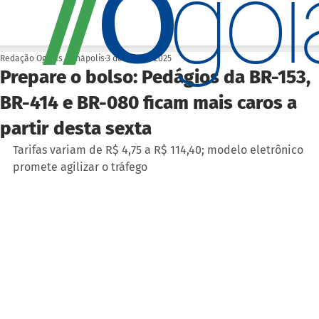
O
/
/
go
Redação Ogoiás | Anápolis
3 de out. de 2025
Prepare o bolso: Pedágios da BR-153,
BR-414 e BR-080 ficam mais caros a
partir desta sexta
Tarifas variam de R$ 4,75 a R$ 114,40; modelo eletrônico 
promete agilizar o tráfego