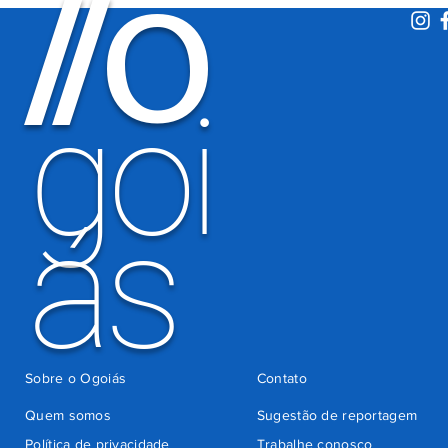
O
/
/
de 600 mil
motoristas
por
há 4 dias
cobrança
indevida do
goi
Detran-GO
ás
Sobre o Ogoiás
Contato
Quem somos
Sugestão de reportagem
Política de privacidade
Trabalhe conosco