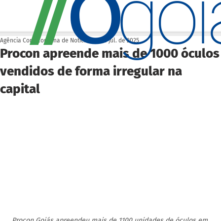
O
/
/
go
Agência Cora Coralina de Notícias
18 de jul. de 2025
Procon apreende mais de 1000 óculos
vendidos de forma irregular na
capital
Procon Goiás apreendeu mais de 1100 unidades de óculos em 