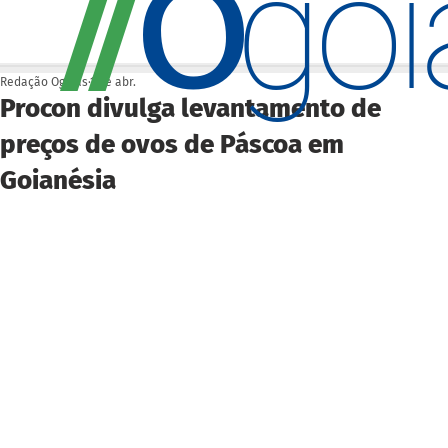
O
/
/
go
Redação Ogoiás
1 de abr.
Procon divulga levantamento de
preços de ovos de Páscoa em
Goianésia