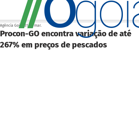
O
/
/
go
Agência Goiás
31 de mar.
Procon-GO encontra variação de até
267% em preços de pescados