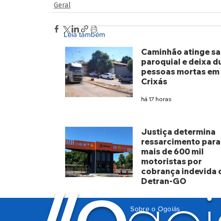
Geral
Leia também
Caminhão atinge sa
paroquial e deixa d
pessoas mortas em
Crixás
há 17 horas
Justiça determina
ressarcimento para
mais de 600 mil
motoristas por
cobrança indevida 
Detran-GO
há 4 dias
Sobre o Ogoiás