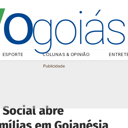
O
/
goiá
ESPORTE
COLUNAS & OPINIÃO
ENTRET
Publicidade
 Social abre
amílias em Goianésia