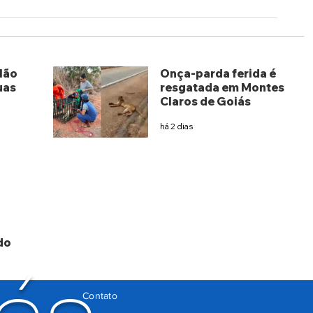
lão
Onça-parda ferida é
uas
resgatada em Montes
Claros de Goiás
há 2 dias
do
Contato