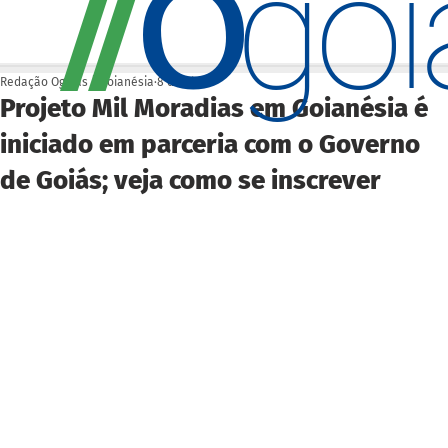
O
/
/
go
Redação Ogoiás | Goianésia
8 de abr.
Projeto Mil Moradias em Goianésia é
iniciado em parceria com o Governo
de Goiás; veja como se inscrever