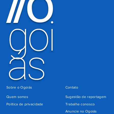
O
/
/
por
há 5 dias
cobrança
indevida do
goi
Detran-GO
ás
Sobre o Ogoiás
Contato
Quem somos
Sugestão de reportagem
Política de privacidade
Trabalhe conosco
Anuncie no Ogoiás