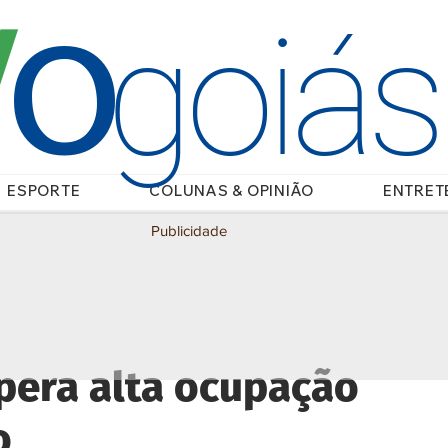
O
/
goiá
ESPORTE
COLUNAS & OPINIÃO
ENTRET
Publicidade
pera alta ocupação
o