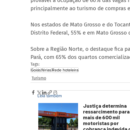
provável a ocupação de 60% das vagas n
principalmente ao turismo de compras e
Nos estados de Mato Grosso e do Tocant
Distrito Federal, 55% e em Mato Grosso 
Sobre a Região Norte, o destaque fica p
Pará, com 65% dos quartos comercializa
Tags:
Goiás
férias
Rede hoteleira
Turismo
Leia também
Justiça determina
ressarcimento para
mais de 600 mil
motoristas por
cobrança indevida 