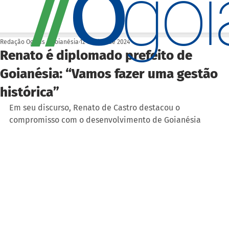
O
/
/
go
Redação Ogoiás | Goianésia
12 de dez. de 2024
Renato é diplomado prefeito de
Goianésia: “Vamos fazer uma gestão
histórica”
Em seu discurso, Renato de Castro destacou o 
compromisso com o desenvolvimento de Goianésia