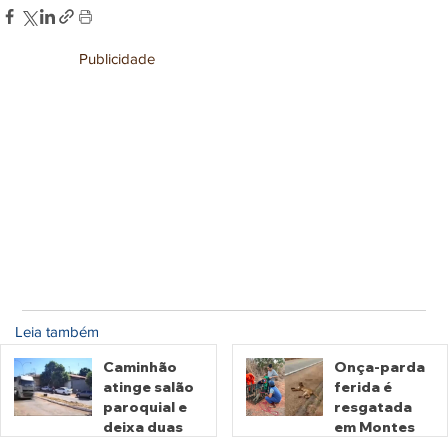
Publicidade
Leia também
Caminhão
Onça-parda
atinge salão
ferida é
paroquial e
resgatada
deixa duas
em Montes
pessoas
Claros de