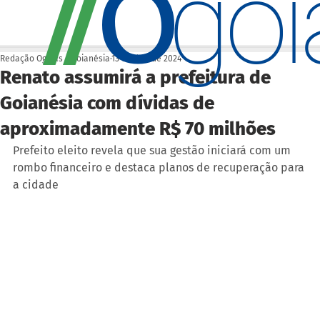
O
/
/
go
Redação Ogoiás | Goianésia
13 de dez. de 2024
Renato assumirá a prefeitura de
Goianésia com dívidas de
aproximadamente R$ 70 milhões
Prefeito eleito revela que sua gestão iniciará com um 
rombo financeiro e destaca planos de recuperação para 
a cidade