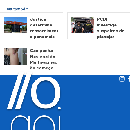
Leia também
Justiça
PCDF
determina
investiga
ressarciment
suspeitos de
o para mais
planejar
de 600 mil
atentados no
motoristas
período
Campanha
por
eleitoral
Nacional de
há 2 dias
há 2 dias
cobrança
Multivacinaç
O
indevida do
/
/
ão começa
Detran-GO
nesta
segunda
há 3 dias
goi