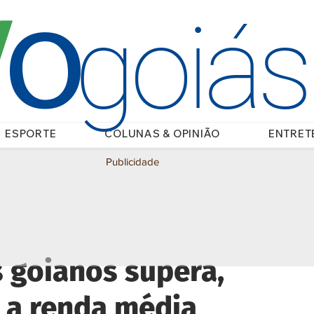
O
/
goiá
ESPORTE
COLUNAS & OPINIÃO
ENTRET
Publicidade
 goianos supera,
, a renda média