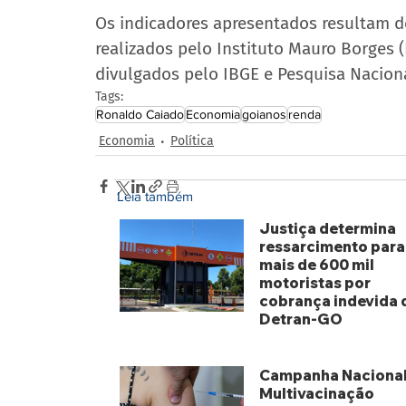
Os indicadores apresentados resultam 
realizados pelo Instituto Mauro Borges
divulgados pelo IBGE e Pesquisa Nacion
Tags:
Ronaldo Caiado
Economia
goianos
renda
Economia
Política
Leia também
Justiça determina
ressarcimento para
mais de 600 mil
motoristas por
cobrança indevida 
Detran-GO
há 2 dias
Campanha Nacional
Multivacinação