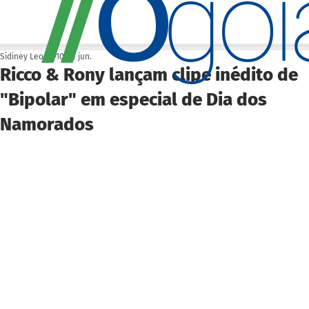
O
/
/
go
Sidiney Leonis
10 de jun.
Ricco & Rony lançam clipe inédito de
"Bipolar" em especial de Dia dos
Namorados