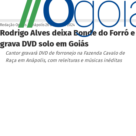
O
/
/
go
Redação Ogoiás | Anápolis
26 de jan. de 2024
Rodrigo Alves deixa Bonde do Forró e
grava DVD solo em Goiás
Cantor gravará DVD de forronejo na Fazenda Cavalo de 
Raça em Anápolis, com releituras e músicas inéditas 