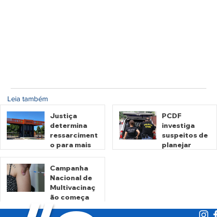
Leia também
Justiça
PCDF
determina
investiga
ressarciment
suspeitos de
o para mais
planejar
de 600 mil
atentados no
motoristas
período
Campanha
por
eleitoral
Nacional de
há 2 dias
há 2 dias
cobrança
Multivacinaç
indevida do
ão começa
Detran-GO
nesta
segunda