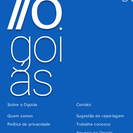
O
/
/
há 3 dias
goi
ás
Sobre o Ogoiás
Contato
Quem somos
Sugestão de reportagem
Política de privacidade
Trabalhe conosco
Anuncie no Ogoiás