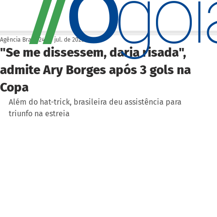
O
/
/
go
Agência Brasil
24 de jul. de 2023
"Se me dissessem, daria risada",
admite Ary Borges após 3 gols na
Copa
Além do hat-trick, brasileira deu assistência para 
triunfo na estreia