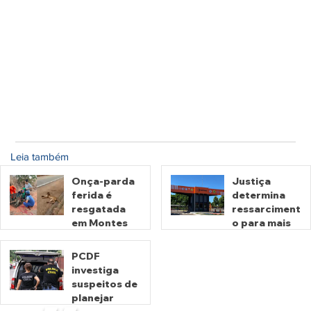
Leia também
Onça-parda
Justiça
ferida é
determina
resgatada
ressarciment
em Montes
o para mais
Claros de
de 600 mil
Goiás
motoristas
PCDF
por
investiga
há 1 dia
há 3 dias
cobrança
suspeitos de
indevida do
planejar
Detran-GO