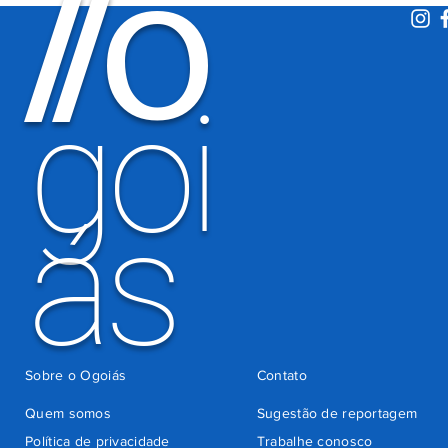
O
/
/
atentados no
período
eleitoral
há 3 dias
goi
ás
Sobre o Ogoiás
Contato
Quem somos
Sugestão de reportagem
Política de privacidade
Trabalhe conosco