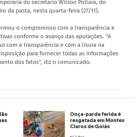
porária do secretário Wilson Pollara, do 
ro da pasta, nesta quarta-feira (27/11).
firmou o compromisso com a transparência e 
tivas conforme o avanço das apurações. "A 
o com a transparência e com a lisura na 
isposição para fornecer todas as informações 
ento dos fatos", diz o comunicado.
lão
Onça-parda ferida é
uas
resgatada em Montes
Claros de Goiás
há 2 dias