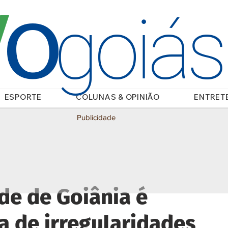
O
/
goiá
ESPORTE
COLUNAS & OPINIÃO
ENTRET
Publicidade
de de Goiânia é
a de irregularidades