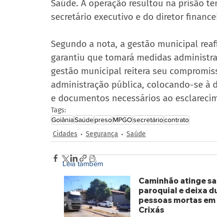
Saúde. A operação resultou na prisão tem
secretário executivo e do diretor financei
Segundo a nota, a gestão municipal rea
garantiu que tomará medidas administra
gestão municipal reitera seu compromiss
administração pública, colocando-se à d
e documentos necessários ao esclarecim
Tags:
Goiânia
Saúde
preso
MPGO
secretário
contrato
Cidades
Segurança
Saúde
Leia também
Caminhão atinge sa
paroquial e deixa d
pessoas mortas em
Crixás