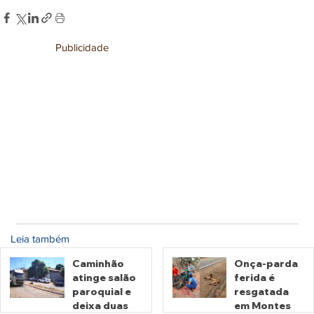
Publicidade
Leia também
Caminhão
Onça-parda
atinge salão
ferida é
paroquial e
resgatada
deixa duas
em Montes