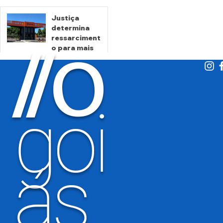
pessoas
Claros de
mortas em
Goiás
Justiça
Crixás
determina
há 1 dia
há 2 dias
ressarciment
O
/
/
o para mais
de 600 mil
motoristas
por
há 4 dias
cobrança
indevida do
goi
Detran-GO
ás