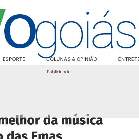
O
/
goiá
ESPORTE
COLUNAS & OPINIÃO
ENTRET
Publicidade
 melhor da música
o das Emas