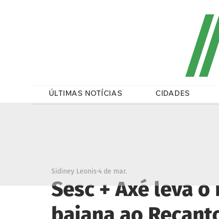
/
ÚLTIMAS NOTÍCIAS
CIDADES
Sidiney Leonis
4 de mar.
Sesc + Axé leva o
baiana ao Recant