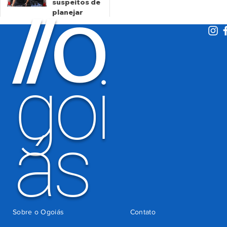
suspeitos de
O
indevida do
/
/
planejar
Detran-GO
atentados no
período
eleitoral
há 2 dias
goi
ás
Sobre o Ogoiás
Contato