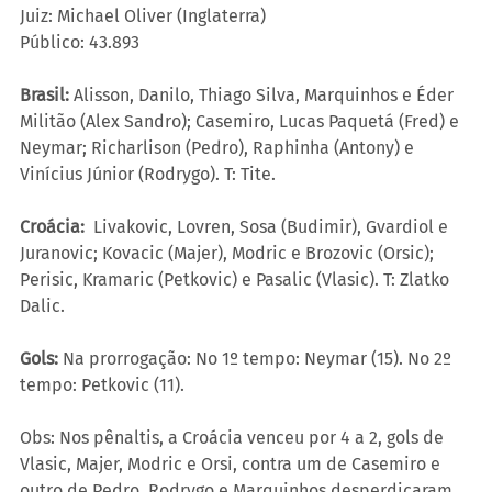
Juiz: Michael Oliver (Inglaterra)
Público: 43.893
Brasil:
 Alisson, Danilo, Thiago Silva, Marquinhos e Éder 
Militão (Alex Sandro); Casemiro, Lucas Paquetá (Fred) e 
Neymar; Richarlison (Pedro), Raphinha (Antony) e 
Vinícius Júnior (Rodrygo). T: Tite.
Croácia:
  Livakovic, Lovren, Sosa (Budimir), Gvardiol e 
Juranovic; Kovacic (Majer), Modric e Brozovic (Orsic); 
Perisic, Kramaric (Petkovic) e Pasalic (Vlasic). T: Zlatko 
Dalic.
Gols: 
Na prorrogação: No 1º tempo: Neymar (15). No 2º 
tempo: Petkovic (11). 
Obs: Nos pênaltis, a Croácia venceu por 4 a 2, gols de 
Vlasic, Majer, Modric e Orsi, contra um de Casemiro e 
outro de Pedro. Rodrygo e Marquinhos desperdiçaram 