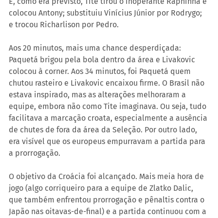
E, como era previsto, Tite tirou o inoperante Raphinha e 
colocou Antony; substituiu Vinícius Júnior por Rodrygo; 
e trocou Richarlison por Pedro.
Aos 20 minutos, mais uma chance desperdiçada: 
Paquetá brigou pela bola dentro da área e Livakovic 
colocou à corner. Aos 34 minutos, foi Paquetá quem 
chutou rasteiro e Livakovic encaixou firme. O Brasil não 
estava inspirado, mas as alterações melhoraram a 
equipe, embora não como Tite imaginava. Ou seja, tudo 
facilitava a marcação croata, especialmente a ausência 
de chutes de fora da área da Seleção. Por outro lado, 
era visível que os europeus empurravam a partida para 
a prorrogação.
O objetivo da Croácia foi alcançado. Mais meia hora de 
jogo (algo corriqueiro para a equipe de Zlatko Dalic, 
que também enfrentou prorrogação e pênaltis contra o 
Japão nas oitavas-de-final) e a partida continuou com a 