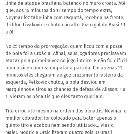
linha de ataque brasileira batendo no muro croata. Até 
que, aos 15 minutos do 1º tempo do tempo extra, 
Neymar fez tabelinha com Paquetá, recebeu na frente, 
driblou Livakovic e chutou no alto. Era o gol do Brasil! 1 
a 0!
No 2º tempo da prorrogação, quem ficou com a posse 
de bola foi a Croácia. Afinal, seus jogadores precisavam 
atacar pela primeira vez no jogo inteiro. E não foi difícil 
para a vice-campeã empatar a partida. Em apenas 11 
minutos eles chegaram ao gol: cruzamento rasteiro da 
esquerda, Petkovic chutou, a bola desviou em 
Marquinhos e tirou as chances de defesa de Alisson: 1 a 
1. Vieram os pênaltis que eles tanto queriam.
Tite errou até mesmo na ordem dos pênaltis. Neymar, o 
melhor cobrador, foi colocado para bater apenas o 
quinto tiro e acabou nem sendo utilizado... Vlasic, 
Majer, Modric e Orsic fizeram quatro gols. O Brasil 