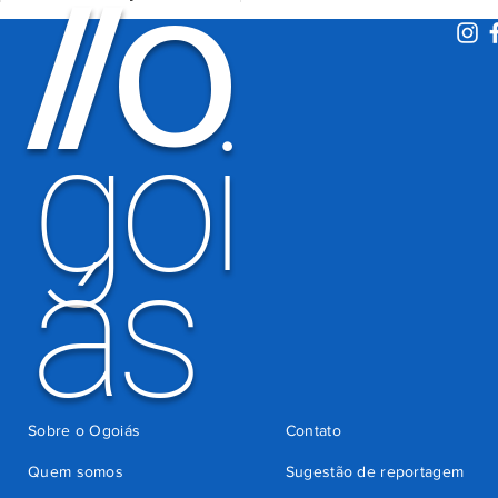
O
/
/
de 600 mil
motoristas
por
há 4 dias
cobrança
indevida do
goi
Detran-GO
ás
Sobre o Ogoiás
Contato
Quem somos
Sugestão de reportagem