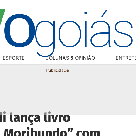
O
/
goiá
ESPORTE
COLUNAS & OPINIÃO
ENTRET
Publicidade
 lança livro
m Moribundo” com