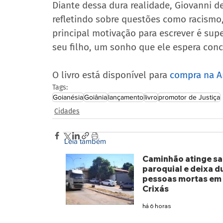
Diante dessa dura realidade, Giovanni d
refletindo sobre questões como racismo, 
principal motivação para escrever é sup
seu filho, um sonho que ele espera conc
O livro está disponível para 
compra na 
Tags:
Goianésia
Goiânia
lançamento
livro
promotor de Justiça
Cidades
Leia também
Caminhão atinge sa
paroquial e deixa d
pessoas mortas em
Crixás
há 6 horas