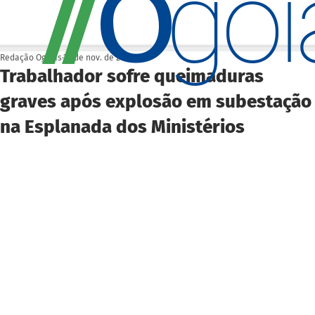
O
/
/
go
Redação Ogoiás
25 de nov. de 2025
Trabalhador sofre queimaduras
graves após explosão em subestação
na Esplanada dos Ministérios