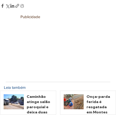
Publicidade
Leia também
Caminhão
Onça-parda
atinge salão
ferida é
paroquial e
resgatada
deixa duas
em Montes