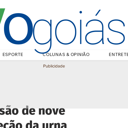
O
/
goiá
ESPORTE
COLUNAS & OPINIÃO
ENTRET
Publicidade
usão de nove
eção da urna