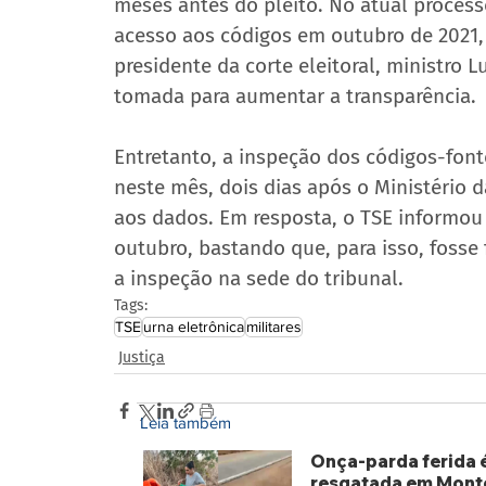
meses antes do pleito. No atual processo
acesso aos códigos em outubro de 2021,
presidente da corte eleitoral, ministro L
tomada para aumentar a transparência.
Entretanto, a inspeção dos códigos-fo
neste mês, dois dias após o Ministério 
aos dados. Em resposta, o TSE informou
outubro, bastando que, para isso, fosse 
a inspeção na sede do tribunal.
Tags:
TSE
urna eletrônica
militares
Justiça
Leia também
Onça-parda ferida 
resgatada em Mont