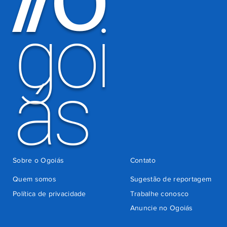
O
/
/
cobrança
indevida do
goi
Detran-GO
ás
Sobre o Ogoiás
Contato
Quem somos
Sugestão de reportagem
Política de privacidade
Trabalhe conosco
Anuncie no Ogoiás