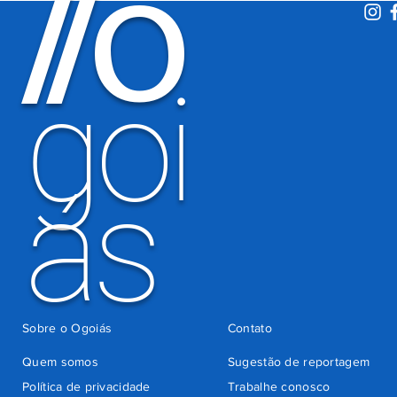
O
/
/
período
eleitoral
há 3 dias
goi
ás
Sobre o Ogoiás
Contato
Quem somos
Sugestão de reportagem
Política de privacidade
Trabalhe conosco