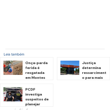
Leia também
Onça-parda
Justiça
ferida é
determina
resgatada
ressarciment
em Montes
o para mais
Claros de
de 600 mil
Goiás
motoristas
PCDF
por
investiga
há 17 horas
há 3 dias
cobrança
suspeitos de
indevida do
planejar
Detran-GO
atentados no