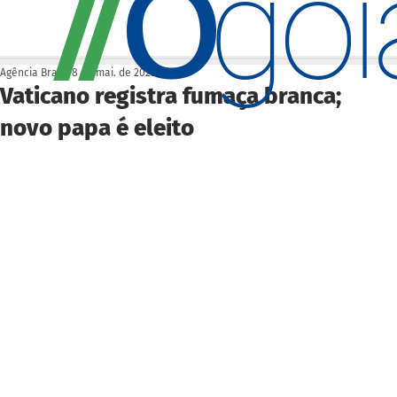
O
/
/
go
Agência Brasil
8 de mai. de 2025
Vaticano registra fumaça branca;
novo papa é eleito