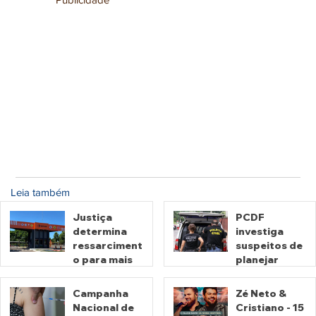
Leia também
Justiça
PCDF
determina
investiga
ressarciment
suspeitos de
o para mais
planejar
de 600 mil
atentados no
motoristas
período
Campanha
Zé Neto &
por
eleitoral
Nacional de
Cristiano - 15
há 2 dias
há 2 dias
cobrança