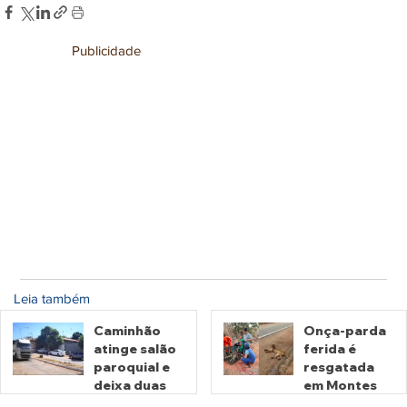
Publicidade
Leia também
Caminhão
Onça-parda
atinge salão
ferida é
paroquial e
resgatada
deixa duas
em Montes
pessoas
Claros de