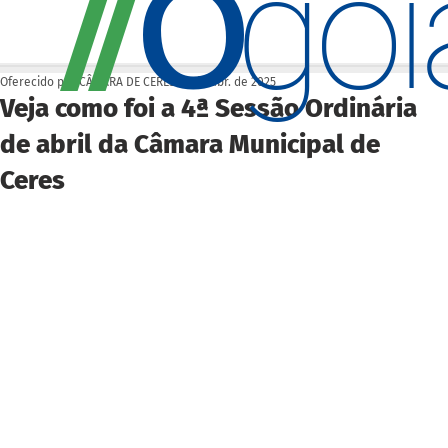
O
/
/
go
Oferecido por CÂMARA DE CERES
23 de abr. de 2025
Veja como foi a 4ª Sessão Ordinária
de abril da Câmara Municipal de
Ceres