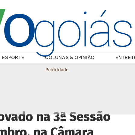
O
/
goiá
ESPORTE
COLUNAS & OPINIÃO
ENTRET
Publicidade
rovado na 3ª Sessão
embro, na Câmara