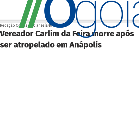
O
/
/
go
Redação Ogoiás | Goianésia
10 de fev.
Vereador Carlim da Feira morre após
ser atropelado em Anápolis