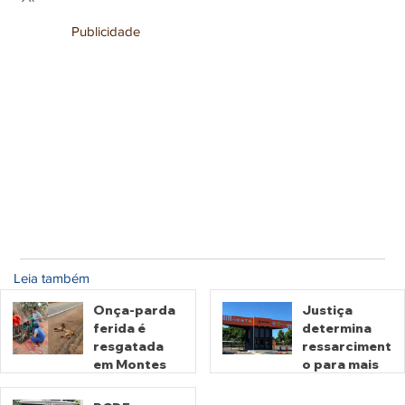
Publicidade
Leia também
Onça-parda
Justiça
ferida é
determina
resgatada
ressarciment
em Montes
o para mais
Claros de
de 600 mil
Goiás
motoristas