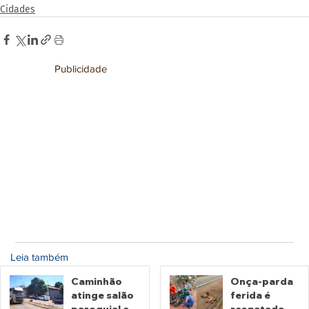
Cidades
Publicidade
Leia também
Caminhão
Onça-parda
atinge salão
ferida é
paroquial e
resgatada