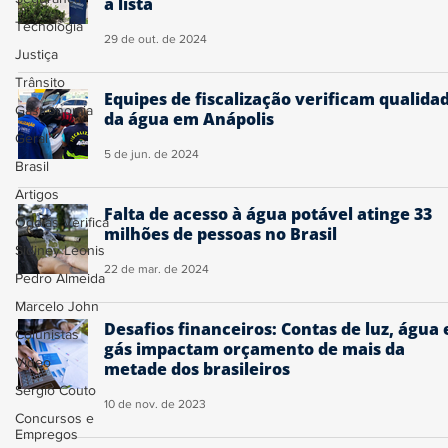
a lista
Tecnologia
29 de out. de 2024
Justiça
Trânsito
Equipes de fiscalização verificam qualida
Gastronomia
da água em Anápolis
Geral
5 de jun. de 2024
Brasil
Artigos
Falta de acesso à água potável atinge 33
Ogoiás Verifica
milhões de pessoas no Brasil
Sidiney Leonis
22 de mar. de 2024
Pedro Almeida
Marcelo John
Desafios financeiros: Contas de luz, água 
Colunistas
gás impactam orçamento de mais da
Vídeo
metade dos brasileiros
Sérgio Couto
10 de nov. de 2023
Concursos e
Empregos