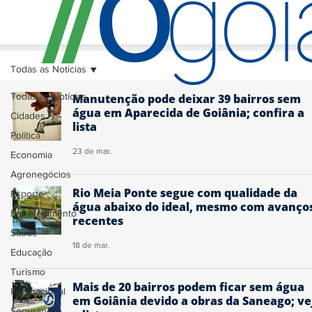
O
/
/
go
Todas as Notícias
Todas as Notícias
Manutenção pode deixar 39 bairros sem
água em Aparecida de Goiânia; confira a
Cidades
lista
Política
23 de mar.
Economia
Agronegócios
Rio Meia Ponte segue com qualidade da
Esporte
água abaixo do ideal, mesmo com avanço
Entretenimento
recentes
Saúde
18 de mar.
Educação
Turismo
Mais de 20 bairros podem ficar sem água
Internacional
em Goiânia devido a obras da Saneago; ve
Segurança