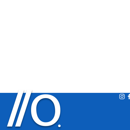
O
/
/