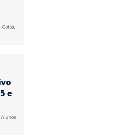
 Goiás,
ivo
5 e
. Alunos