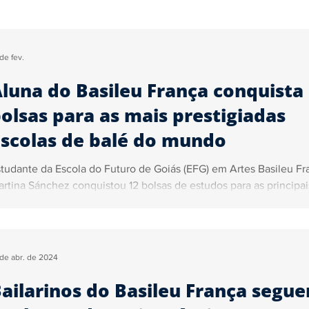
Segurança
Tecnologia
Justiça
Trânsito
Ga
de fev.
luna do Basileu França conquista
ica
Sidiney Leonis
Pedro Almeida
Marcelo John
olsas para as mais prestigiadas
scolas de balé do mundo
ncursos e Empregos
tudante da Escola do Futuro de Goiás (EFG) em Artes Basileu Fr
rtina Sánchez conquistou 12 bolsas de estudos para as principai
colas e institutos de dança de balé do mundo.
 de abr. de 2024
ailarinos do Basileu França segu