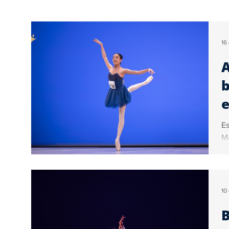
Educação
Turismo
Internacional
16 
A
Geral
Brasil
Artigos
Ogoiás Verif
b
e
Colunistas
Vídeo
Sérgio Couto
Co
Es
Ma
es
10
B