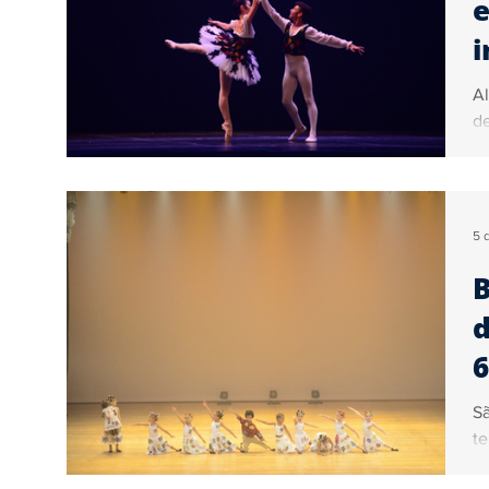
e
i
Al
de
5 
B
d
6
Sã
te