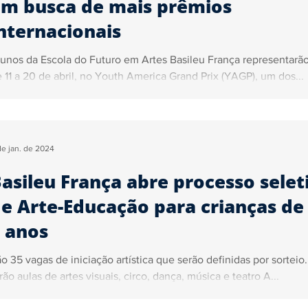
m busca de mais prêmios
nternacionais
unos da Escola do Futuro em Artes Basileu França representarão
 11 a 20 de abril, no Youth America Grand Prix (YAGP), um dos...
de jan. de 2024
asileu França abre processo selet
e Arte-Educação para crianças de 
 anos
o 35 vagas de iniciação artística que serão definidas por sorteio
rão aulas de artes visuais, circo, dança, música e teatro A...