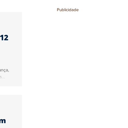
Publicidade
stronomia
 12
ança,
s
em