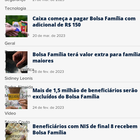
Tecnologia
Justiça
Caixa começa a pagar Bolsa Família com
adicional de R$ 150
Trânsito
Gastronomia
20 de mar. de 2023
Geral
Brasil
Bolsa Família terá valor extra para famíli
maiores
Artigos
Ogoiás Verifica
28 de fev. de 2023
Sidiney Leonis
Pedro Almeida
Mais de 1,5 milhão de beneficiários serão
Marcelo John
excluídos do Bolsa Família
Colunistas
24 de fev. de 2023
Vídeo
Sérgio Couto
Beneficiários com NIS de final 8 recebem
Concursos e
Bolsa Família
Empregos