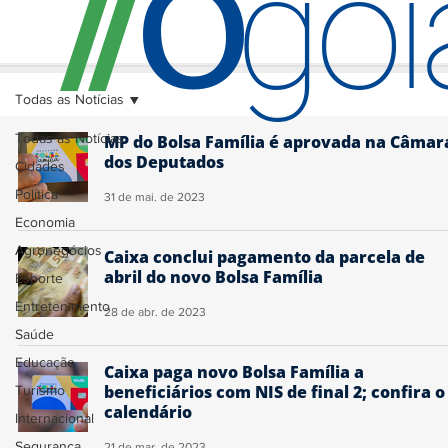
O
/
/
go
Todas as Notícias
Todas as Notícias
MP do Bolsa Família é aprovada na Câmar
dos Deputados
Cidades
Política
31 de mai. de 2023
Economia
Agronegócios
Caixa conclui pagamento da parcela de
abril do novo Bolsa Família
Esporte
Entretenimento
28 de abr. de 2023
Saúde
Educação
Caixa paga novo Bolsa Família a
beneficiários com NIS de final 2; confira o
Turismo
calendário
Internacional
Segurança
21 de mar. de 2023