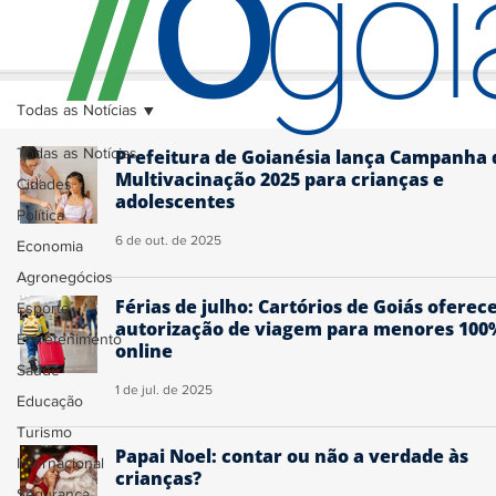
O
/
/
go
Todas as Notícias
Todas as Notícias
Prefeitura de Goianésia lança Campanha 
Multivacinação 2025 para crianças e
Cidades
adolescentes
Política
6 de out. de 2025
Economia
Agronegócios
Férias de julho: Cartórios de Goiás ofere
Esporte
autorização de viagem para menores 100
Entretenimento
online
Saúde
1 de jul. de 2025
Educação
Turismo
Papai Noel: contar ou não a verdade às
Internacional
crianças?
Segurança