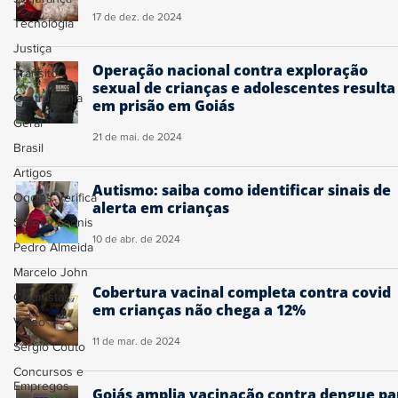
17 de dez. de 2024
Tecnologia
Justiça
Operação nacional contra exploração
Trânsito
sexual de crianças e adolescentes resulta
Gastronomia
em prisão em Goiás
Geral
21 de mai. de 2024
Brasil
Artigos
Autismo: saiba como identificar sinais de
Ogoiás Verifica
alerta em crianças
Sidiney Leonis
10 de abr. de 2024
Pedro Almeida
Marcelo John
Cobertura vacinal completa contra covid
Colunistas
em crianças não chega a 12%
Vídeo
11 de mar. de 2024
Sérgio Couto
Concursos e
Empregos
Goiás amplia vacinação contra dengue pa