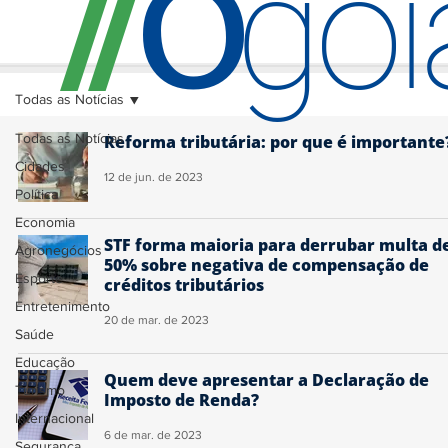
O
/
/
go
Todas as Notícias
Todas as Notícias
Reforma tributária: por que é importante
Cidades
12 de jun. de 2023
Política
Economia
STF forma maioria para derrubar multa d
Agronegócios
50% sobre negativa de compensação de
Esporte
créditos tributários
Entretenimento
20 de mar. de 2023
Saúde
Educação
Quem deve apresentar a Declaração de
Turismo
Imposto de Renda?
Internacional
6 de mar. de 2023
Segurança