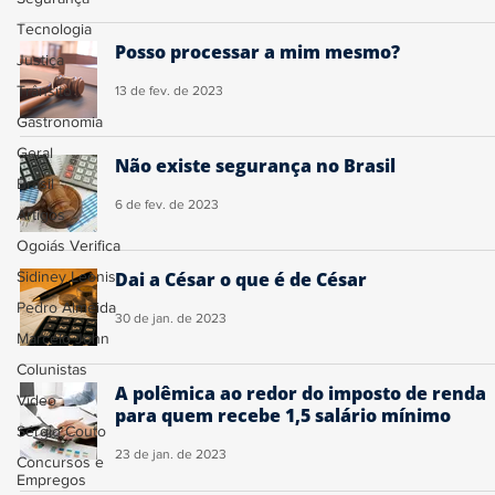
Tecnologia
Posso processar a mim mesmo?
Justiça
Trânsito
13 de fev. de 2023
Gastronomia
Geral
Não existe segurança no Brasil
Brasil
6 de fev. de 2023
Artigos
Ogoiás Verifica
Sidiney Leonis
Dai a César o que é de César
Pedro Almeida
30 de jan. de 2023
Marcelo John
Colunistas
A polêmica ao redor do imposto de renda
Vídeo
para quem recebe 1,5 salário mínimo
Sérgio Couto
23 de jan. de 2023
Concursos e
Empregos