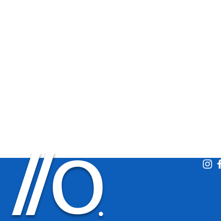
O
/
/