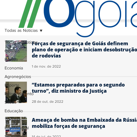
O
/
/
go
Todas as Notícias
Todas as Notícias
Forças de segurança de Goiás definem
plano de operação e iniciam desobstruçã
Cidades
de rodovias
Política
1 de nov. de 2022
Economia
Agronegócios
“Estamos preparados para o segundo
Esporte
turno”, diz ministro da Justiça
Entretenimento
28 de out. de 2022
Saúde
Educação
Ameaça de bomba na Embaixada da Rússi
Turismo
mobiliza forças de segurança
Internacional
Segurança
14 de jul. de 2022