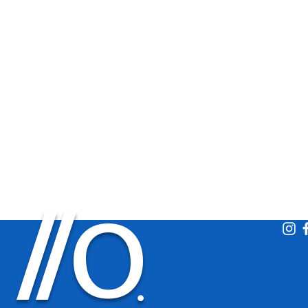
O
/
/