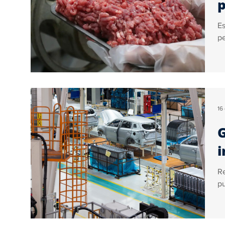
p
Es
pe
16
G
i
Re
pu