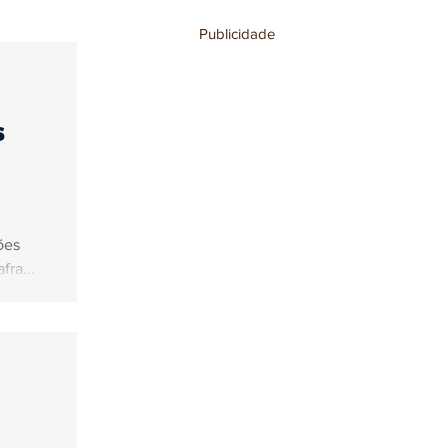
Publicidade
stronomia
s
ões
fra...