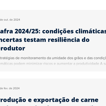
Segurança
Tecnologia
Justiça
Trânsito
Ga
 de out. de 2024
afra 2024/25: condições climática
ica
Sidiney Leonis
Pedro Almeida
Marcelo John
ncertas testam resiliência do
rodutor
ncursos e Empregos
tratégias de monitoramento da umidade dos grãos e das condiç
climáticas podem minimizar riscos e aumentar a produtividade A sa
 de fev. de 2024
rodução e exportação de carne