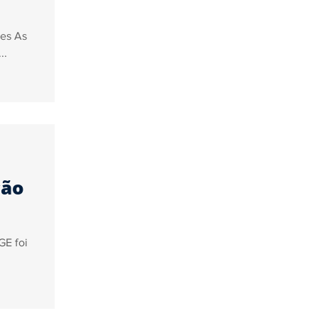
ões As
..
ção
GE foi