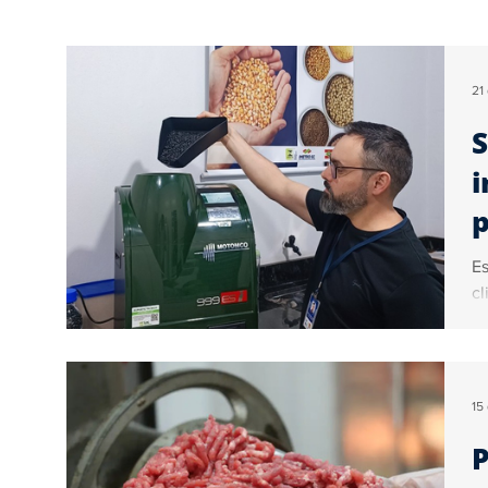
Educação
Turismo
Internacional
21
S
Geral
Brasil
Artigos
Ogoiás Verif
i
p
Colunistas
Vídeo
Sérgio Couto
Co
Es
15
P