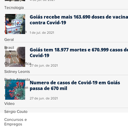
Tecnologia
Justiça
Goiás recebe mais 163.690 doses de vacin
contra Covid-19
Trânsito
Gastronomia
1 de jul. de 2021
Geral
Brasil
Goiás tem 18.977 mortes e 670.999 casos d
Covid-19
Artigos
Ogoiás Verifica
27 de jun. de 2021
Sidiney Leonis
Pedro Almeida
Numero de casos de Covid-19 em Goiás
Marcelo John
passa de 670 mil
Colunistas
27 de jun. de 2021
Vídeo
Sérgio Couto
Concursos e
Empregos