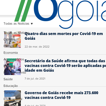
O
/
/
go
Todas as Notícias
Todas as Notícias
Quatro dias sem mortes por Covid-19 em
Goiás
Cidades
Política
22 de mar. de 2022
Economia
Agronegócios
Secretário da Saúde afirma que todas das
vacinas contra Covid-19 serão aplicadas p
Esporte
idade em Goiás
Entretenimento
7 de jul. de 2021
Saúde
Educação
Governo de Goiás recebe mais 273.600
Turismo
vacinas contra Covid-19
Internacional
Segurança
4 de jul. de 2021