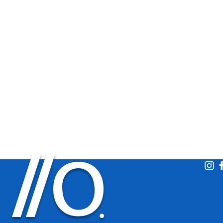
O
/
/