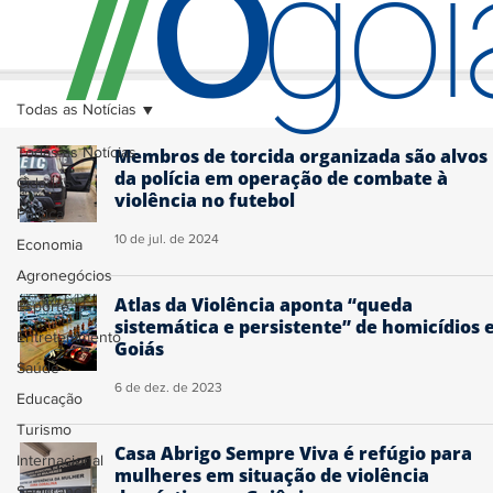
O
/
/
go
Todas as Notícias
Todas as Notícias
Membros de torcida organizada são alvos
da polícia em operação de combate à
Cidades
violência no futebol
Política
10 de jul. de 2024
Economia
Agronegócios
Atlas da Violência aponta “queda
Esporte
sistemática e persistente” de homicídios
Entretenimento
Goiás
Saúde
6 de dez. de 2023
Educação
Turismo
Casa Abrigo Sempre Viva é refúgio para
Internacional
mulheres em situação de violência
Segurança