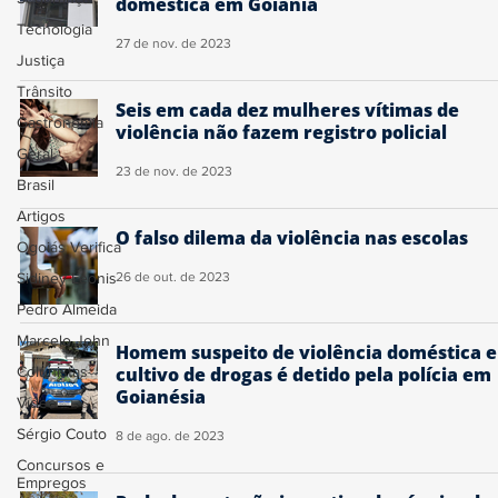
doméstica em Goiânia
Tecnologia
27 de nov. de 2023
Justiça
Trânsito
Seis em cada dez mulheres vítimas de
Gastronomia
violência não fazem registro policial
Geral
23 de nov. de 2023
Brasil
Artigos
O falso dilema da violência nas escolas
Ogoiás Verifica
Sidiney Leonis
26 de out. de 2023
Pedro Almeida
Marcelo John
Homem suspeito de violência doméstica e
Colunistas
cultivo de drogas é detido pela polícia em
Goianésia
Vídeo
Sérgio Couto
8 de ago. de 2023
Concursos e
Empregos