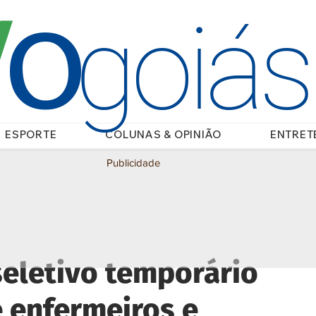
O
/
goiá
ESPORTE
COLUNAS & OPINIÃO
ENTRET
Publicidade
seletivo temporário
 enfermeiros e