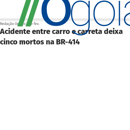
O
/
/
go
Redação Ogoiás
2 de fev.
Acidente entre carro e carreta deixa
cinco mortos na BR-414